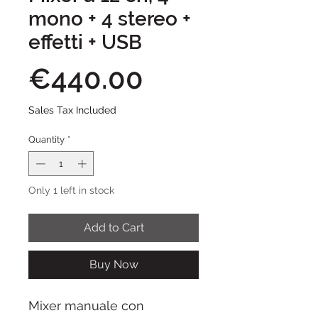
mono + 4 stereo +
effetti + USB
Price
€440.00
Sales Tax Included
Quantity
*
Only 1 left in stock
Add to Cart
Buy Now
Mixer manuale con