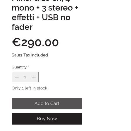
mono + 3 stereo +
effetti + USB no
fader
Price
€290.00
Sales Tax Included
Quantity
*
Only 1 left in stock
Add to Cart
Buy Now