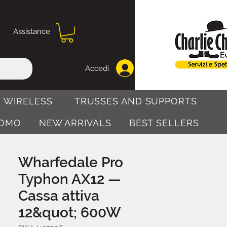
Assistance
Accedi
 WIRELESS
TRUSSES AND SUPPORTS
OMO
NEW ARRIVALS
BEST SELLERS
Wharfedale Pro
Typhon AX12 —
Cassa attiva
12&quot; 600W