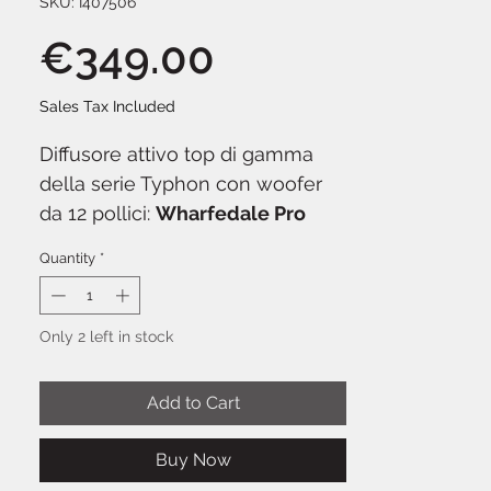
SKU: I407506
Price
€349.00
Sales Tax Included
Diffusore attivo top di gamma
della serie Typhon con woofer
da 12 pollici:
Wharfedale Pro
Typhon AX12
eroga 600W
Quantity
*
continui in Classe D con DSP
integrato, driver HF da 1,75 pollici
e risposta in frequenza estesa.
Only 2 left in stock
Progettato per service
professionale, band e
Add to Cart
installazioni dove servono
potenza e qualità senza
Buy Now
compromessi.