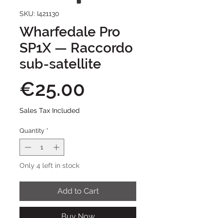
SKU: I421130
Wharfedale Pro
SP1X — Raccordo
sub-satellite
Price
€25.00
Sales Tax Included
Quantity
*
Only 4 left in stock
Add to Cart
Buy Now