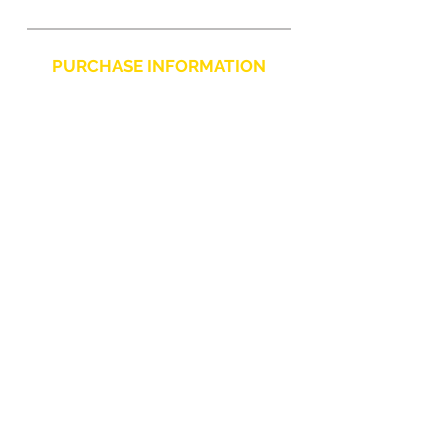
PURCHASE INFORMATION
Privacy Policy
Cookie
Terms and Conditions
CHARLIE CHAPLIN SRLS
UNIPERSONALE
Via F. Grimaldi, 7 - 97016 Pozzallo (RG) Italy
-
info@charliechaplinstore.com