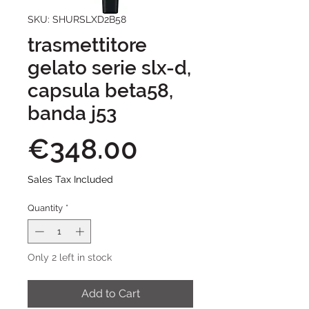
SKU: SHURSLXD2B58
trasmettitore
gelato serie slx-d,
capsula beta58,
banda j53
Price
€348.00
Sales Tax Included
Quantity
*
Only 2 left in stock
Add to Cart