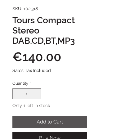
SKU: 102.318
Tours Compact
Stereo
DAB,CD,BT,MP3
Price
€140.00
Sales Tax Included
Quantity
*
Only 1 left in stock
Add to Cart
Buy Now