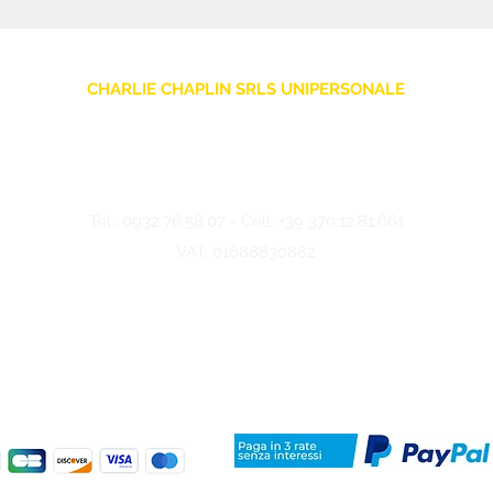
CHARLIE CHAPLIN SRLS UNIPERSONALE
Via F. Grimaldi, 7 - 97016 Pozzallo (RG) Italy
-
info@charliechaplinstore.com
Tel.:
0932.76.58.07
- Cell:
+39 370.12.81.661
VAT: 01688830882
©2024 Charlie Chaplin - Made by IMMAGINA ADV