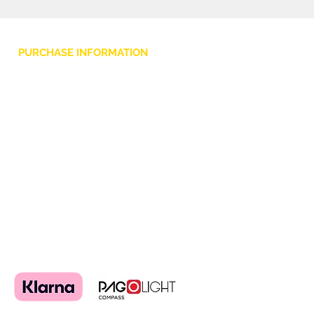
anche al chiuso per creare
spettacolari performance in
assenza di autorizzazioni, rischi
PURCHASE INFORMATION
di incendio , fumo ed odori.
Privacy Policy
Cookie
Terms and Conditions