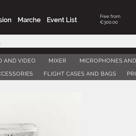
Free from
sion
Marche
Event List
€300.00
O AND VIDEO
MIXER
MICROPHONES AND
ACCESSORIES
FLIGHT CASES AND BAGS
PR