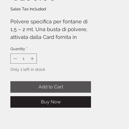
Sales Tax Included
Polvere specifica per fontane di
1,5 – 2 mt. Una busta di polvere,
attivata dalla Card fornita in
dotazione, consente una fontana
Quantity
*
luminosa della durata tra i 3 ed i
4 minuti a seconda delle
condizioni di utilizzo. L'azione
Only 1 left in stock
della fontana luminosa di
scintille potrà essere continua o
Add to Cart
a brevi intervalli e la si può
comandare da DMX o dalla
Buy Now
consolle dedicata alle grandi
Sparkular. La polvere Sparkular
Mini Medium, si può utilizzare