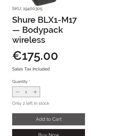
SKU: 19400305
Shure BLX1-M17
— Bodypack
wireless
Price
€175.00
Sales Tax Included
Quantity
*
Only 2 left in stock
Add to Cart
Buy Now