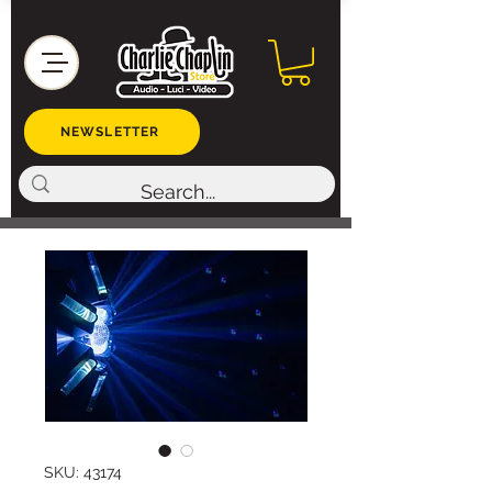
NEWSLETTER
SKU: 43174