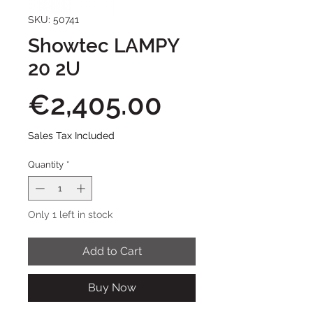
SKU: 50741
Showtec LAMPY
20 2U
Price
€2,405.00
Sales Tax Included
Quantity
*
Only 1 left in stock
Add to Cart
Buy Now