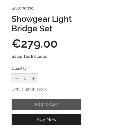
SKU: 70930
Showgear Light
Bridge Set
Price
€279.00
Sales Tax Included
Quantity
*
Only 1 left in stock
Add to Cart
Buy Now