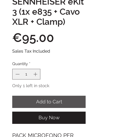
SENNHEISER eKit
3 (1x e835 + Cavo
XLR + Clamp)
Price
€95.00
Sales Tax Included
Quantity
*
Only 1 left in stock
Add to Cart
Buy Now
PACK MICROFONO PER