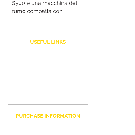
S500 è una macchina del
fumo compatta con
potenza 500 W perfetta per
piccoli locali. Include fluido
e telecomando per un
USEFUL LINKS
utilizzo immediato.
Shipping Policy
Customer Service
Returns and Refunds
PURCHASE INFORMATION
Privacy Policy