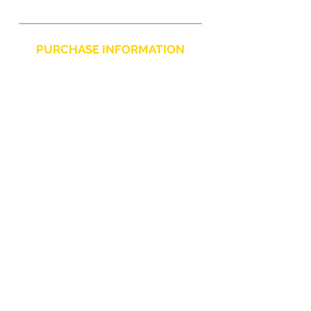
PURCHASE INFORMATION
Privacy Policy
Cookie
Terms and Conditions
CHARLIE CHAPLIN SRLS
UNIPERSONALE
Via F. Grimaldi, 7 - 97016 Pozzallo (RG) Italy
-
info@charliechaplinstore.com