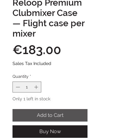
Reloop Premium
Clubmixer Case
— Flight case per
mixer
Price
€183.00
Sales Tax Included
Quantity
*
Only 1 left in stock
Add to Cart
Buy Now