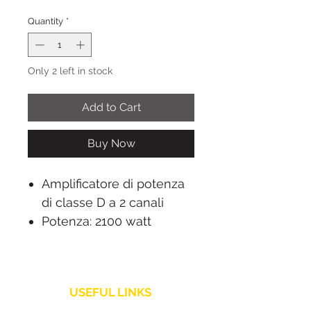
Quantity
*
Only 2 left in stock
Add to Cart
Buy Now
Amplificatore di potenza
di classe D a 2 canali
Potenza: 2100 watt
Risposta in frequenza: 70
- 20.000 Hz (-10 dB)
Driver: 1 driver a
USEFUL LINKS
compressione al