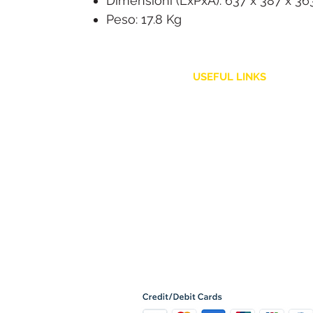
Dimensioni (LxPxA): 637 x 387 x 3
Peso: 17.8 Kg
USEFUL LINKS
Customer Service
Shipping Policy
Returns and Refunds