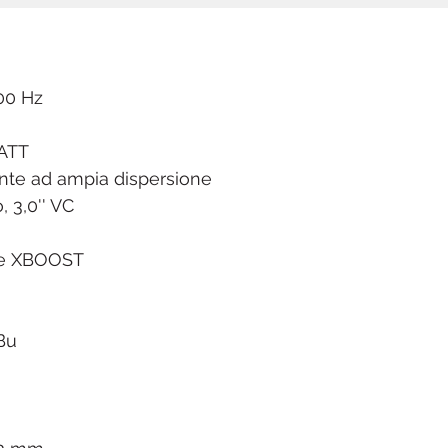
00 Hz
WATT
tante ad ampia dispersione
, 3,0'' VC
nze XBOOST
dBu