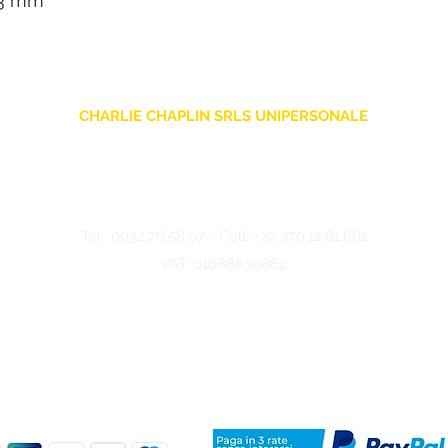
63 mm
CHARLIE CHAPLIN SRLS UNIPERSONALE
Via F. Grimaldi, 7 - 97016 Pozzallo (RG) Italy
-
info@charliechaplinstore.com
Tel.:
0932.76.58.07
- Cell:
+39 370.12.81.661
VAT: 01688830882
©2024 Charlie Chaplin - Made by IMMAGINA ADV