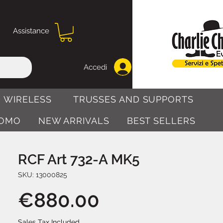
Assistance
Accedi
 WIRELESS
TRUSSES AND SUPPORTS
OMO
NEW ARRIVALS
BEST SELLERS
RCF Art 732-A MK5
SKU: 13000825
Price
€880.00
Sales Tax Included