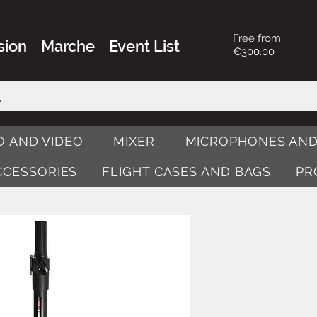
Free from
sion
Marche
Event List
€300.00
O AND VIDEO
MIXER
MICROPHONES AND
ACCESSORIES
FLIGHT CASES AND BAGS
PR