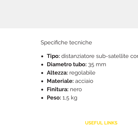
Specifiche tecniche
Tipo:
distanziatore sub-satellite co
Diametro tubo:
35 mm
Altezza:
regolabile
Materiale:
acciaio
Finitura:
nero
Peso:
1,5 kg
USEFUL LINKS
Customer Service