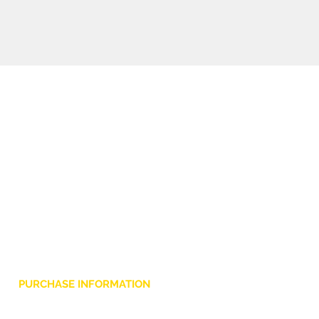
sicurezza in ogni situazione live.
PURCHASE INFORMATION
Privacy Policy