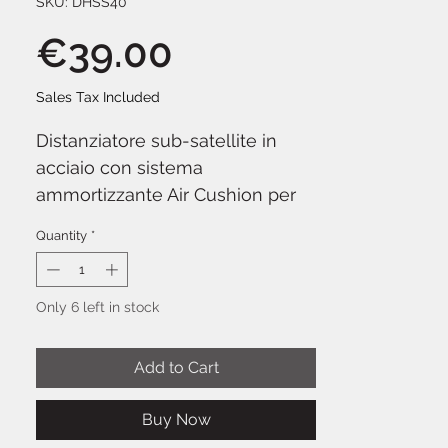
SKU: DHSS40
Price
€39.00
Sales Tax Included
Distanziatore sub-satellite in
acciaio con sistema
ammortizzante Air Cushion per
un abbassamento controllato e
Quantity
*
silenzioso:
Proel DHSS40
collega
il diffusore satellite al subwoofer
con un tubo da 35 mm di
Only 6 left in stock
diametro e altezza regolabile. Il
sistema brevettato Air Cushion
Add to Cart
previene la caduta improvvisa
del satellite durante lo
Buy Now
smontaggio, garantendo