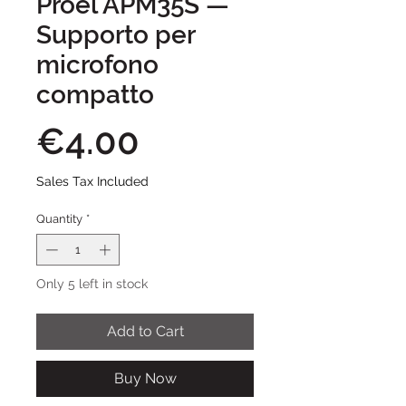
Proel APM35S —
Supporto per
microfono
compatto
Price
€4.00
Sales Tax Included
Quantity
*
Only 5 left in stock
Add to Cart
Buy Now