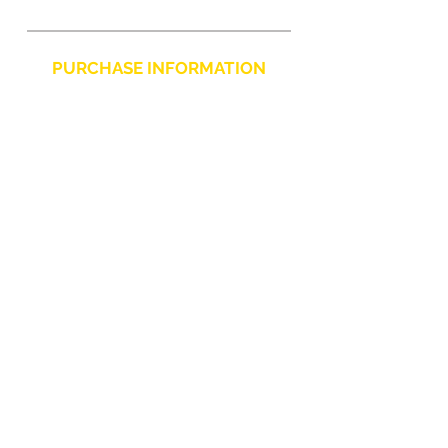
PURCHASE INFORMATION
Privacy Policy
Cookie
Terms and Conditions
CHARLIE CHAPLIN SRLS
UNIPERSONALE
Via F. Grimaldi, 7 - 97016 Pozzallo (RG) Italy
-
info@charliechaplinstore.com