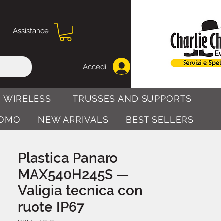
Assistance
Accedi
 WIRELESS
TRUSSES AND SUPPORTS
OMO
NEW ARRIVALS
BEST SELLERS
Plastica Panaro
MAX540H245S —
Valigia tecnica con
ruote IP67