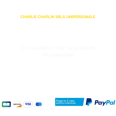
CHARLIE CHAPLIN SRLS UNIPERSONALE
Via F. Grimaldi, 7 - 97016 Pozzallo (RG) Italy
-
info@charliechaplinstore.com
Tel.:
0932.76.58.07
- Cell:
+39 370.12.81.661
VAT: 01688830882
©2024 Charlie Chaplin - Made by IMMAGINA ADV