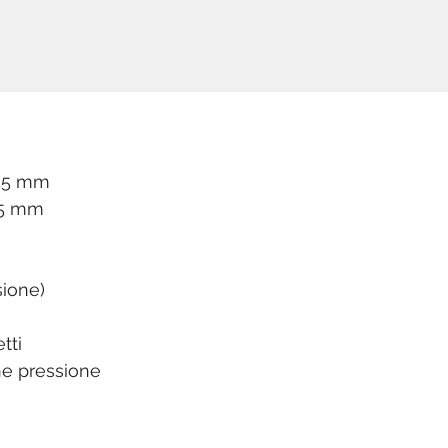
245 mm
45 mm
ione)
tti
e pressione