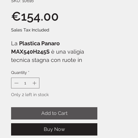
SKU: 10616
Price
€154.00
Sales Tax Included
La
Plastica Panaro
MAX540H245S
è una valigia
tecnica stagna con ruote in
polipropilene rinforzato di
Quantity
*
fabbricazione italiana, certificata
IP67 contro polvere e
immersione temporanea.
Only 2 left in stock
Formato grande con ruote
integrate e maniglia telescopica
Add to Cart
per trasporto agevole, ideale per
kit fotografici, attrezzature video,
Buy Now
sistemi wireless multipli e