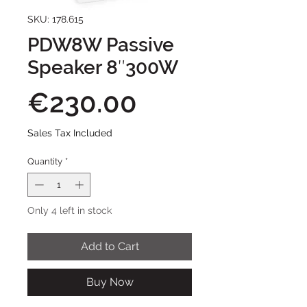
SKU: 178.615
PDW8W Passive
Speaker 8″300W
Price
€230.00
Sales Tax Included
Quantity
*
Only 4 left in stock
Add to Cart
Buy Now