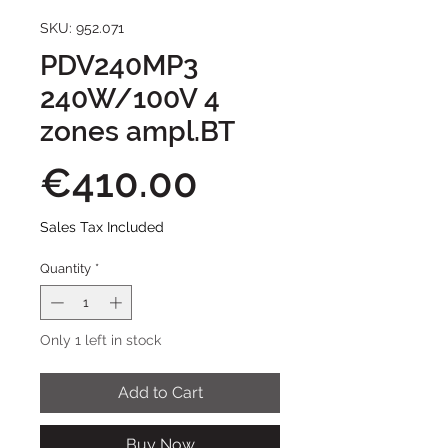
SKU: 952.071
PDV240MP3
240W/100V 4
zones ampl.BT
Price
€410.00
Sales Tax Included
Quantity
*
Only 1 left in stock
Add to Cart
Buy Now