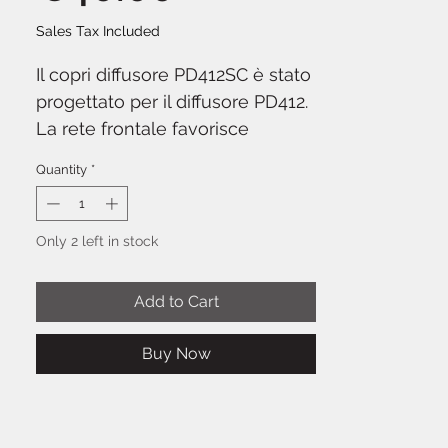
Sales Tax Included
Il copri diffusore PD412SC è stato
progettato per il diffusore PD412.
La rete frontale favorisce
l’utilizzo del diffusore anche
Quantity
*
quando la copertura è applicata.
Il lembo posteriore consente un
facile accesso al pannello di
Only 2 left in stock
controllo ed è dotato di aperture
laterali per le maniglie.
Add to Cart
Buy Now