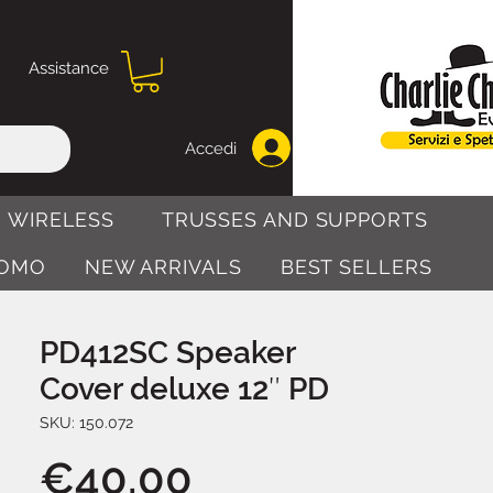
Assistance
Accedi
 WIRELESS
TRUSSES AND SUPPORTS
OMO
NEW ARRIVALS
BEST SELLERS
PD412SC Speaker
Cover deluxe 12″ PD
SKU: 150.072
Price
€40.00