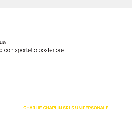
qua
lo con sportello posteriore
CHARLIE CHAPLIN SRLS UNIPERSONALE
Via F. Grimaldi, 7 - 97016 Pozzallo (RG) Italy
-