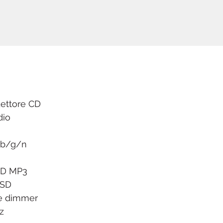
Lettore CD
dio
1b/g/n
CD MP3
oSD
ne dimmer
z