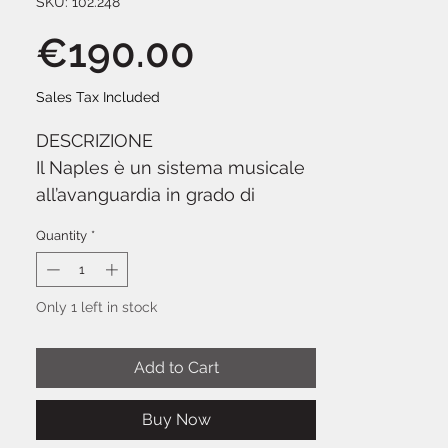
SKU: 102.248
Price
€190.00
Sales Tax Included
DESCRIZIONE
Il Naples è un sistema musicale
all’avanguardia in grado di
produrre un fantastico suono
Quantity
*
stereo. Questo intelligente
sistema all-in-one riempie
facilmente il tuo soggiorno con
Only 1 left in stock
splendidi suoni HiFi e apre la
strada a un mondo di
Add to Cart
intrattenimento musicale. Dotato
di radio digitale (DAB+) / radio
Buy Now
FM, Wi-Fi e radio Internet e