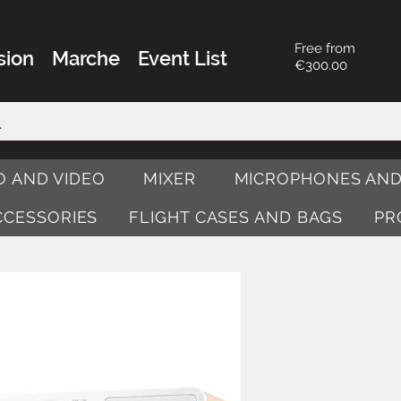
Free from
sion
Marche
Event List
€300.00
O AND VIDEO
MIXER
MICROPHONES AND
ACCESSORIES
FLIGHT CASES AND BAGS
PR