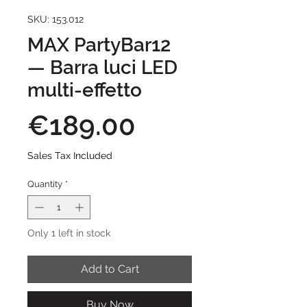
SKU: 153.012
MAX PartyBar12
— Barra luci LED
multi-effetto
Price
€189.00
Sales Tax Included
Quantity
*
Only 1 left in stock
Add to Cart
Buy Now