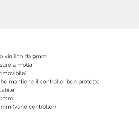
to vinilico da 9mm
usure a molla
rimovibile)
e mantiene il controller ben protetto
cabile
220mm
8mm (vano controller)