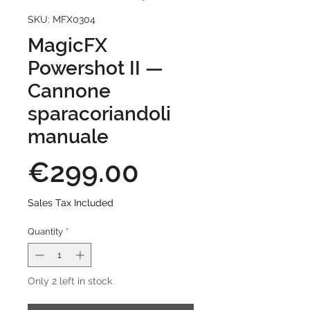
SKU: MFX0304
MagicFX
Powershot II —
Cannone
sparacoriandoli
manuale
Price
€299.00
Sales Tax Included
Quantity
*
Only 2 left in stock