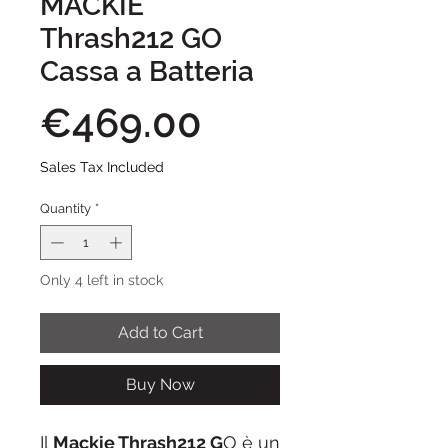
MACKIE
Thrash212 GO
Cassa a Batteria
Price
€469.00
Sales Tax Included
Quantity
*
Only 4 left in stock
Add to Cart
Buy Now
Il
Mackie Thrash212 G
O è un