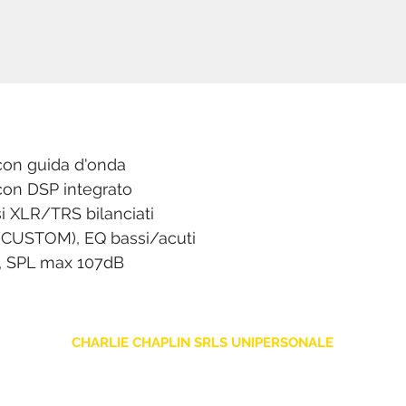
 con guida d'onda
 con DSP integrato
si XLR/TRS bilanciati
CUSTOM), EQ bassi/acuti
, SPL max 107dB
CHARLIE CHAPLIN SRLS UNIPERSONALE
Via F. Grimaldi, 7 - 97016 Pozzallo (RG) Italy
-