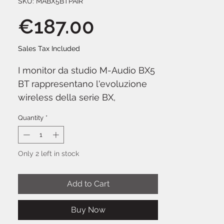
SKU: MABX5BTPAIR
Price
€187.00
Sales Tax Included
I monitor da studio M-Audio BX5
BT rappresentano l'evoluzione
wireless della serie BX,
combinando la qualità audio
Quantity
*
professionale con la comodità
dello streaming Bluetooth 5.0.
Only 2 left in stock
Ogni diffusore integra un woofer
in Kevlar da 5" e un tweeter a
Add to Cart
cupola in seta da 1", pilotati da
amplificatori bi-amplificati da
Buy Now
120W totali per una riproduzione