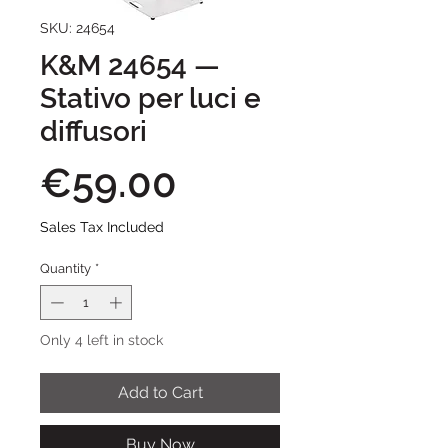
SKU: 24654
K&M 24654 —
Stativo per luci e
diffusori
Price
€59.00
Sales Tax Included
Quantity
*
Only 4 left in stock
Add to Cart
Buy Now