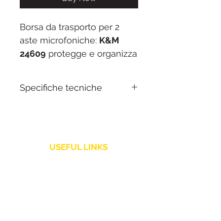
Borsa da trasporto per 2
aste microfoniche:
K&M
24609
protegge e organizza
una coppia di aste durante
gli spostamenti. Imbottita,
Specifiche tecniche
con tracolla e maniglia per il
trasporto comodo.
Capacità:
2 aste
microfoniche
Materiale:
nylon
USEFUL LINKS
imbottito
Trasporto:
tracolla +
Shipping Policy
maniglia
Customer Service
Peso:
0,5 kg
Returns and Refunds