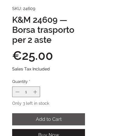
SKU: 24609
K&M 24609 —
Borsa trasporto
per 2 aste
Price
€25.00
Sales Tax Included
Quantity
*
Only 3 left in stock
Add to Cart
Buy Now