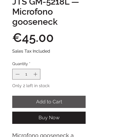
JTS GM-5218L —
Microfono
gooseneck
Price
€45.00
Sales Tax Included
Quantity
*
Only 2 left in stock
Add to Cart
Buy Now
Microfono gooseneck a