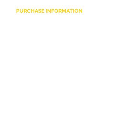
PURCHASE INFORMATION
Privacy Policy
Cookie
Terms and Conditions
CHARLIE CHAPLIN SRLS
UNIPERSONALE
Via F. Grimaldi, 7 - 97016 Pozzallo (RG) Italy
-
info@charliechaplinstore.com
Tel.:
0932.76.58.07
- Cell:
+39 370.12.81.661
VAT:
01688830882