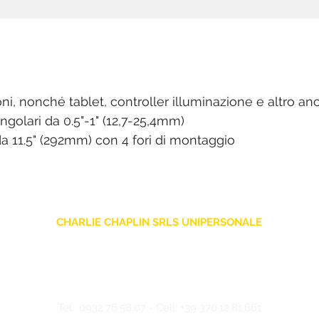
oni, nonché tablet, controller illuminazione e altro an
ngolari da 0.5"-1" (12,7-25,4mm)
 da 11.5" (292mm) con 4 fori di montaggio
CHARLIE CHAPLIN SRLS UNIPERSONALE
Via F. Grimaldi, 7 - 97016 Pozzallo (RG) Italy
-
info@charliechaplinstore.com
Tel.:
0932.76.58.07
- Cell:
+39 370.12.81.661