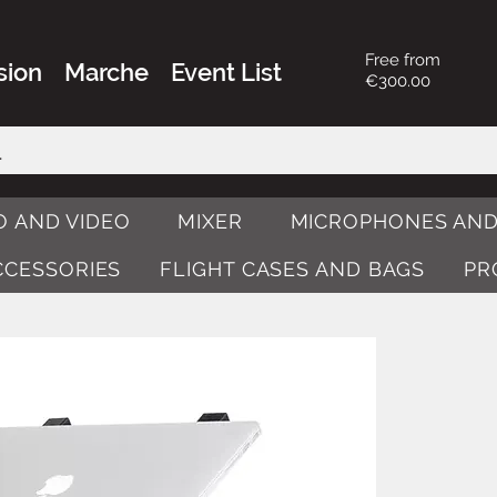
Free from
sion
Marche
Event List
€300.00
O AND VIDEO
MIXER
MICROPHONES AND
ACCESSORIES
FLIGHT CASES AND BAGS
PR