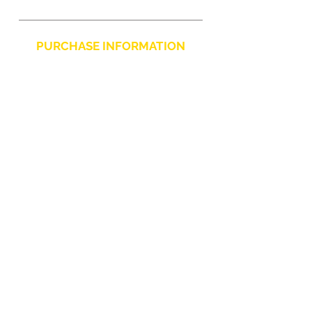
proteggendolo da urti e
graffi.
PURCHASE INFORMATION
Privacy Policy
Cookie
Terms and Conditions
CHARLIE CHAPLIN SRLS
UNIPERSONALE
Via F. Grimaldi, 7 - 97016 Pozzallo (RG) Italy
-
info@charliechaplinstore.com