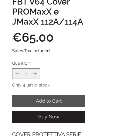
FBT V64 Cover
PROMaxX e
JMaxX 112A/114A
Price
€65.00
Sales Tax Included
Quantity
*
Only 4 left in stock
Add to Cart
Buy Now
COVER PROTETTIVA SERIE