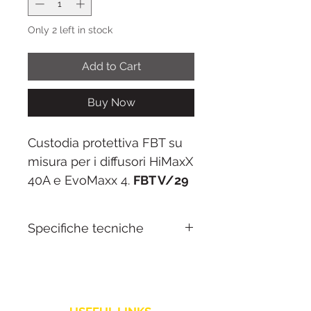
Only 2 left in stock
Add to Cart
Buy Now
Custodia protettiva FBT su
misura per i diffusori HiMaxX
40A e EvoMaxx 4.
FBT V/29
è realizzata in nylon robusto
con fodera morbida interna
Specifiche tecniche
per proteggere il cabinet da
graffi e polvere. Aperture per
Compatibilità:
FBT
maniglie e attacco stativo
HiMaxX 40A / EvoMaxx 4
consentono di utilizzare il
Materiale:
Nylon