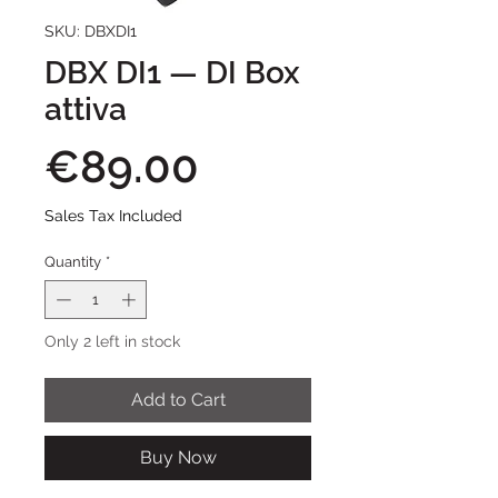
SKU: DBXDI1
DBX DI1 — DI Box
attiva
Price
€89.00
Sales Tax Included
Quantity
*
Only 2 left in stock
Add to Cart
Buy Now