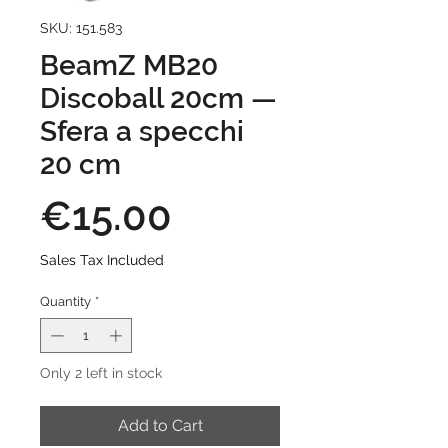
SKU: 151.583
BeamZ MB20
Discoball 20cm —
Sfera a specchi
20 cm
Price
€15.00
Sales Tax Included
Quantity
*
Only 2 left in stock
Add to Cart