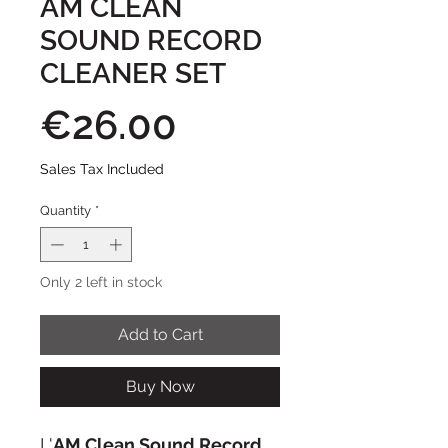
AM CLEAN
SOUND RECORD
CLEANER SET
Price
€26.00
Sales Tax Included
Quantity
*
Only 2 left in stock
Add to Cart
Buy Now
L'
AM Clean Sound Record