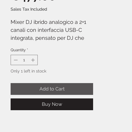
Sales Tax Included
Mixer DJ ibrido analogico a 2+1
canali con interfaccia USB-C
integrata, pensato per DJ che
cercano la qualità sonora Allen &
Quantity
*
Heath in formato compatto.
Allen & Heath Xone:24C
monta
crossfader Mini innoFader per
Only 1 left in stock
scrivatching preciso e duraturo,
sezione EQ a 3 bande per
Add to Cart
canale, filtri VCF_x resonant e
metering retroilluminato. Il
Buy Now
segnale audio resta totalmente
analogico dal fader all'uscita,
mentre l'interfaccia USB-C a 24