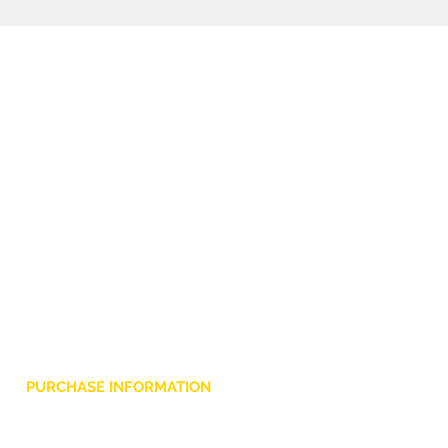
bit/96 kHz gestisce registrazione
e playback stereo per setup
digitali.
PURCHASE INFORMATION
Privacy Policy