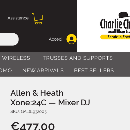
Assistance
Accedi
 WIRELESS
TRUSSES AND SUPPORTS
OMO
NEW ARRIVALS
BEST SELLERS
Allen & Heath
Xone:24C — Mixer DJ
SKU: GAL61932005
Price
€477.00