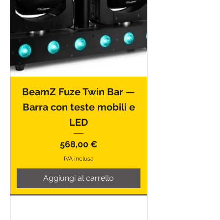
BeamZ Fuze Twin Bar —
Barra con teste mobili e
LED
Prezzo
568,00 €
IVA inclusa
Aggiungi al carrello