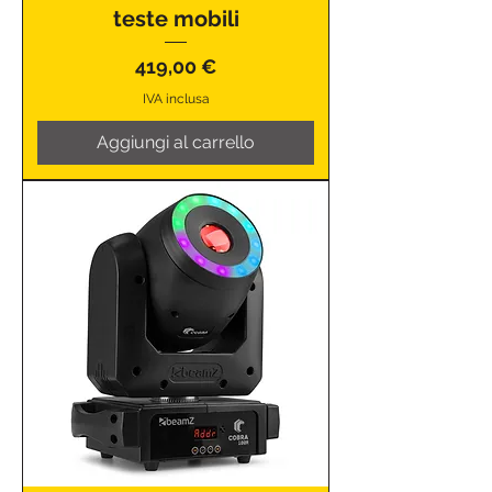
teste mobili
Prezzo
419,00 €
IVA inclusa
Aggiungi al carrello