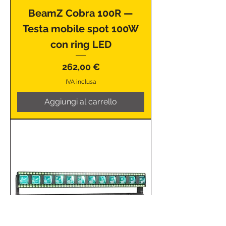
BeamZ Cobra 100R —
Testa mobile spot 100W
con ring LED
Prezzo
262,00 €
IVA inclusa
Aggiungi al carrello