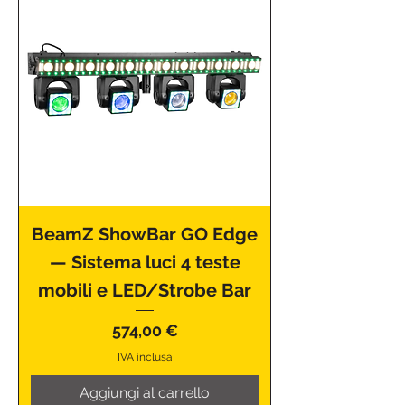
BeamZ ShowBar GO Edge
— Sistema luci 4 teste
mobili e LED/Strobe Bar
Prezzo
574,00 €
IVA inclusa
Aggiungi al carrello