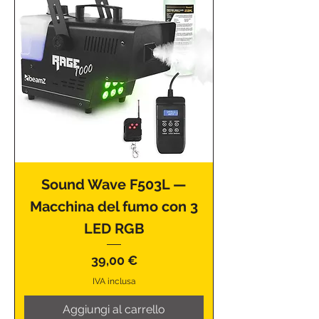
Sound Wave F503L —
Macchina del fumo con 3
LED RGB
Prezzo
39,00 €
IVA inclusa
Aggiungi al carrello