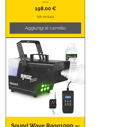
Prezzo
198,00 €
IVA inclusa
Aggiungi al carrello
Sound Wave Rage1000 —