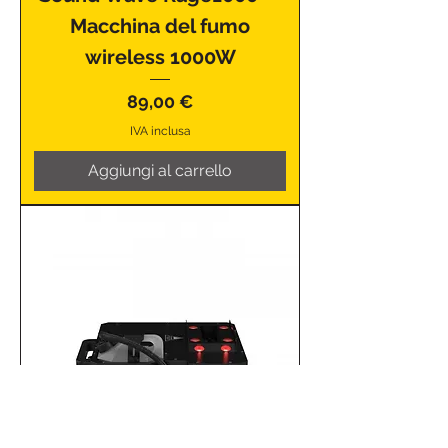
Macchina del fumo
wireless 1000W
Prezzo
89,00 €
IVA inclusa
Aggiungi al carrello