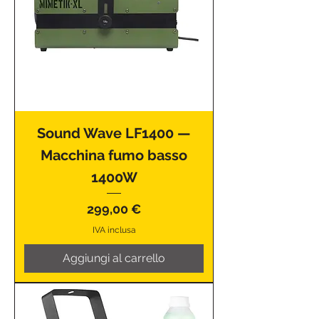
Sound Wave LF1400 —
Macchina fumo basso
1400W
Prezzo
299,00 €
IVA inclusa
Aggiungi al carrello