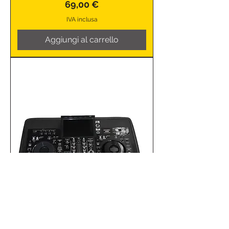
Prezzo
69,00 €
IVA inclusa
Aggiungi al carrello
UDG Creator U8315BL —