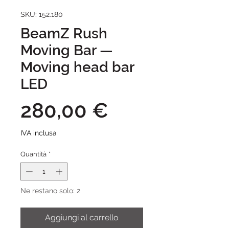
SKU: 152.180
BeamZ Rush
Moving Bar —
Moving head bar
LED
Prezzo
280,00 €
IVA inclusa
Quantità
*
Ne restano solo: 2
Aggiungi al carrello