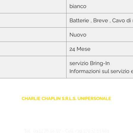
bianco
Batterie , Breve , Cavo d
Nuovo
24 Mese
servizio Bring-In
Informazioni sul servizio 
CHARLIE CHAPLIN S.R.L.S. UNIPERSONALE
sede legale: Via F. Grimaldi, 7 - 97016 Pozzallo (RG) Italia
Store: Via Pietro Nenni, 5
- 97016 Pozzallo (RG) Italia
-
info@charliechaplinstore.com
Tel.:
0932.76.58.07
- Cell:
+39 370.12.81.661