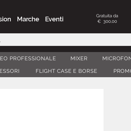
Gratuita da
sion
Marche
Eventi
€ 300,00
DEO PROFESSIONALE
MIXER
MICROFON
CESSORI
FLIGHT CASE E BORSE
PROM