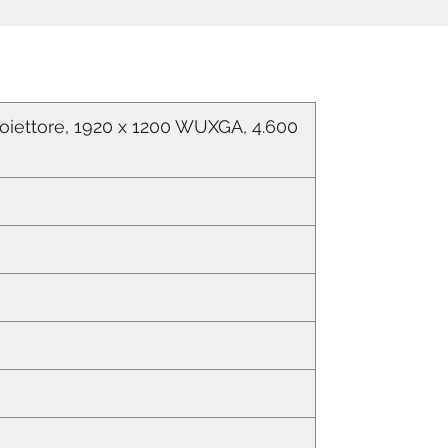
raggiunge i 4.600 lm, otterrete il
massimo da ogni lezione e
riunione.
Affidabilità a lungo termine con
una manutenzione minima
iettore, 1920 x 1200 WUXGA, 4.600
Con un consumo energetico
economico di 280 W, SOLID
SHINE Laser elimina la necessità
di una lampada, garantisce una
luminosità costante e prolunga
la durata a 20.000 ore. Insieme al
filtro ECO che non richiede
manutenzione per 15.000 ore,
SOLID SHINE riduce gli sprechi, i
costi e la manodopera.
Design compatto e flessibile,
facilissimo da usare