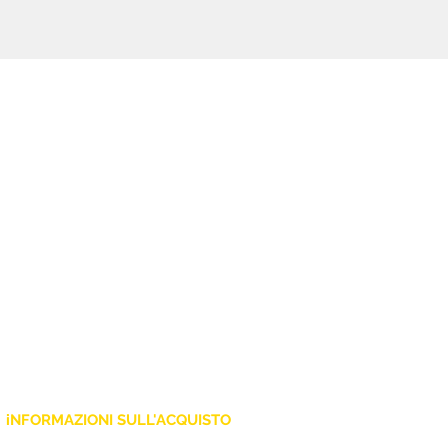
di lunga distanza. Può contenere
sino a 50 LP.
iNFORMAZIONI SULL'ACQUISTO