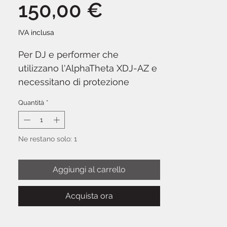
Prezzo
150,00 €
IVA inclusa
Per DJ e performer che
utilizzano l'AlphaTheta XDJ-AZ e
necessitano di protezione
professionale durante il
Quantità
*
trasporto, la hard case UDG
Creator offre un equilibrio ideale
tra leggerezza, protezione e
Ne restano solo: 1
praticità. Realizzata in EVA
compresso rivestito con tessuto
Aggiungi al carrello
resistente all'abrasione, questa
custodia semi-rigida protegge il
Acquista ora
controller da urti, graffi e polvere
senza aggiungere il peso di un