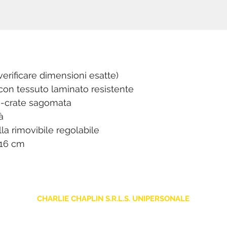
erificare dimensioni esatte)
on tessuto laminato resistente
g-crate sagomata
à
lla rimovibile regolabile
 16 cm
CHARLIE CHAPLIN S.R.L.S. UNIPERSONALE
sede legale: Via F. Grimaldi, 7 - 97016 Pozzallo (RG) Italia