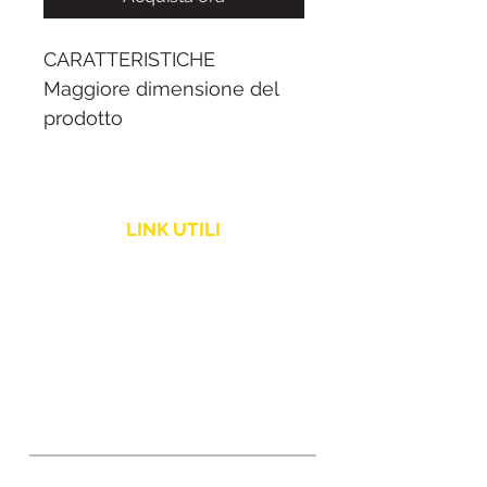
CARATTERISTICHE
Maggiore dimensione del
prodotto
Tre fori di accesso cavi
posteriori con coperchio
Quattro solide cerniere
LINK UTILI
metalliche
Adatta: Pioneer XDJ-RX3/
Politica Spedizione
RX2, DDJ-REV7/ 1000SRT,
Assistenza Clienti
Denon DJ MCX-8000,
MC7000, Roland DJ-808
Resi e Rimborsi
Peso più leggero rispetto ai
flight case tradizionali
Superficie di finitura Black
Diamond