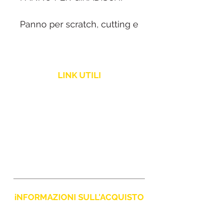
Panno per scratch, cutting e
cueing .
LINK UTILI
Politica Spedizione
Assistenza Clienti
Resi e Rimborsi
iNFORMAZIONI SULL'ACQUISTO
Policy Privacy