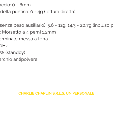
raccio: 0 - 6mm
ella puntina: 0 - 4g (lettura diretta)
senza peso ausiliario): 5,6 - 12g, 14,3 - 20,7g (incluso 
: Morsetto a 4 perni 1,2mm
 Terminale messa a terra
60Hz
2W (standby)
perchio antipolvere
CHARLIE CHAPLIN S.R.L.S. UNIPERSONALE
sede legale: Via F. Grimaldi, 7 - 97016 Pozzallo (RG) Italia
Store: Via Pietro Nenni, 5
- 97016 Pozzallo (RG) Italia
-