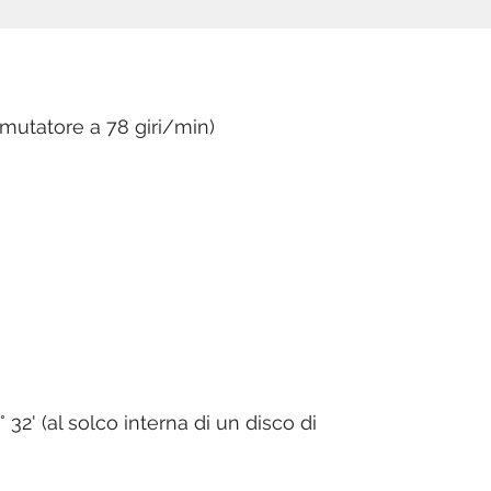
prestazioni elevate, precisione di
rotazione e potente coppia, non
richiede la sostituzione di
componenti e assicura
un'elevata affidabilità per lungo
mmutatore a 78 giri/min)
tempo.
La tecnologia di controllo
digitale del motore più
all'avanguardia, ottenuta grazie
allo sviluppo dei prodotti Blu-ray,
è stata applicata per migliorare
la regolazione individuale di
coppia e freno in quattro
incrementi.
La funzione di controllo del pitch
 32' (al solco interna di un disco di
consente la regolazione di
precisione della velocità di