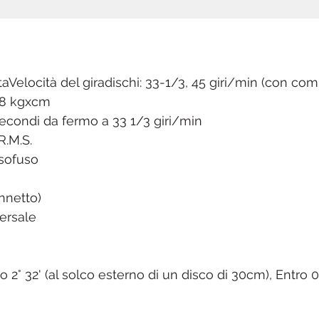
taVelocità del giradischi: 33-1/3, 45 giri/min (con co
,8 kgxcm
secondi da fermo a 33 1/3 giri/min
R.M.S.
ssofuso
nnetto)
versale
 2° 32' (al solco esterno di un disco di 30cm), Entro 0°