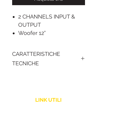
2 CHANNELS INPUT &
OUTPUT
Woofer 12”
RMS Power 350W CLASS
AB Amplifier
CARATTERISTICHE
Peak power 700W
TECNICHE
Frequency range 40Hz-
120Hz
Peak spl 126 dB
Power supply
AC110V/AC230V
LINK UTILI
Politica Spedizione
Assistenza Clienti
Resi e Rimborsi